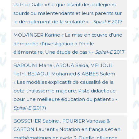
Patrice Galle «
Ce que disent des collégiens
sourds ou malentendants et leurs parents sur
le déroulement de la scolarité
» -
Spiral-E
2017
MOLVINGER
Karine «
La mise en œuvre d’une
démarche d’investigation à l’école
élémentaire. Une étude de cas
» -
Spiral-E
2017
BAROUNI
Manel,
AROUA
Saida, MÉ
LIOULI
Fethi,
BEJAOUI
Mohamed &
ABBES
Salem
«
Les modèles explicatifs de causalité de la
beta-thalassémie majeure. Piste didactique
pour une meilleure éducation du patient
» -
Spiral-E
(2017)
BOSSCHER
Sabine ,
FOURIER
Vanessa &
CARTON
Laurent «
Notation en français et en
mathématiques en cycle 3. Quelle influence