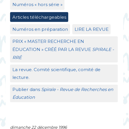
Numéros «
hors série
»
Articles téléchargeables
Numéros en préparation
LIRE
LA
REVUE
PRIX
«
MASTER
RECHERCHE
EN
É
DUCATION
»
CR
ÉÉ
PAR
LA
REVUE
SPIRALE
-
RR
É
La revue. Comité scientifique, comité de
lecture.
Publier dans
Spirale - Revue de Recherches en
Éducation
dimanche 22 décembre 1996