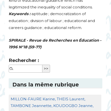
kind of educational guidance which has
legitimized the inequality of social conditions.
Keywords :
aptitude
; democratization of
education
; division of labour
; educational and
careers guidance
; educational reform.
SPIRALE
- Revue de Recherches en Éducation -
1996 N°18 (59-77)
Rechercher :
Dans la même rubrique
MILLON
-
FAURE
Karine,
THEIS
Laurent,
TAMBONE
Jeannette,
KOUDOGBO
Jeanne,