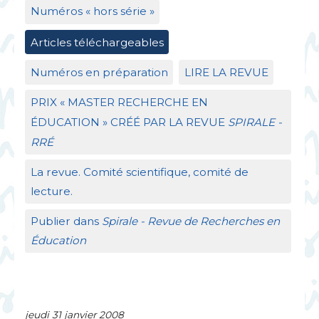
Numéros «
hors série
»
Articles téléchargeables
Numéros en préparation
LIRE
LA
REVUE
PRIX
«
MASTER
RECHERCHE
EN
É
DUCATION
»
CR
ÉÉ
PAR
LA
REVUE
SPIRALE
-
RR
É
La revue. Comité scientifique, comité de
lecture.
Publier dans
Spirale - Revue de Recherches en
Éducation
jeudi 31 janvier 2008